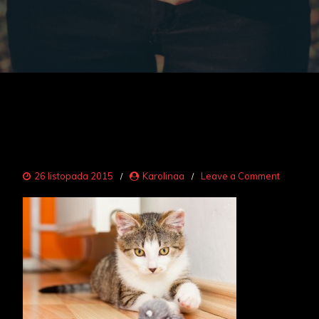
on
26 listopada 2015
Karolinaa
Leave a Comment
kocie
zabawy
1