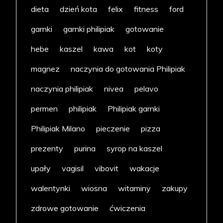
dieta
dzień kota
felix
fitness
ford
garnki
garnki philipiak
gotowanie
hebe
kaszel
kawa
kot
koty
magnez
naczynia do gotowania Philipiak
naczynia philipiak
nivea
pelavo
permen
philipiak
Philipiak garnki
Philipiak Milano
pieczenie
pizza
prezenty
purina
syrop na kaszel
upały
vagisil
vibovit
wakacje
walentynki
wiosna
witaminy
zakupy
zdrowe gotowanie
ćwiczenia