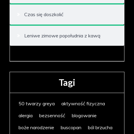
Czas się doszkolić
Leniwe zimowe popołudnia z kawą
Tagi
50 twarzy greya
aktywność fizyczna
alergia
bezsenność
blogowanie
boże narodzenie
buscopan
ból brzucha