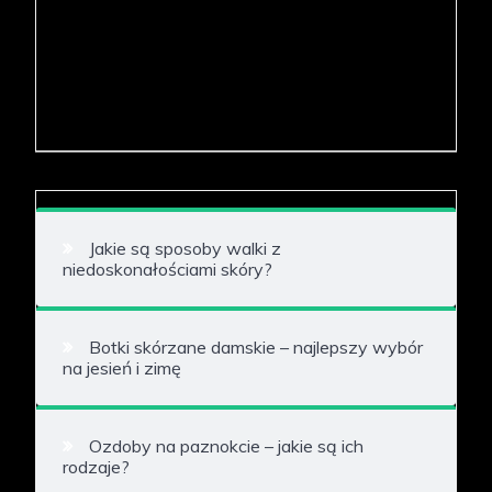
Jakie są sposoby walki z
niedoskonałościami skóry?
Botki skórzane damskie – najlepszy wybór
na jesień i zimę
Ozdoby na paznokcie – jakie są ich
rodzaje?