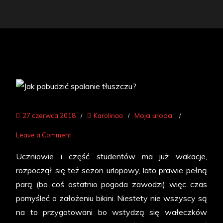
Moja uroda
27 czerwca 2018
Karolinaa
on
Leave a Comment
Jak
Uczniowie i część studentów ma już wakacje,
pobudzić
rozpoczął się też sezon urlopowy, lato prawie pełną
spalanie
parą (bo coś ostatnio pogoda zawodzi) więc czas
tłuszczu?
pomyśleć o założeniu bikini. Niestety nie wszyscy są
na to przygotowani bo wstydzą się wałeczków