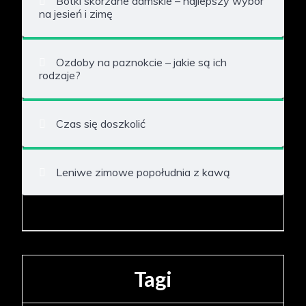
Botki skórzane damskie – najlepszy wybór
na jesień i zimę
Ozdoby na paznokcie – jakie są ich
rodzaje?
Czas się doszkolić
Leniwe zimowe popołudnia z kawą
Tagi