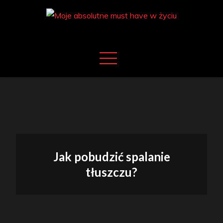
Skip
to
content
Moje absolutne must have w życiu
Moje must have
Jak pobudzić spalanie
tłuszczu?