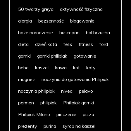
50 twarzy greya
aktywność fizyczna
alergia
bezsenność
blogowanie
boże narodzenie
buscopan
ból brzucha
dieta
dzień kota
felix
fitness
ford
garnki
garnki philipiak
gotowanie
hebe
kaszel
kawa
kot
koty
magnez
naczynia do gotowania Philipiak
naczynia philipiak
nivea
pelavo
permen
philipiak
Philipiak garnki
Philipiak Milano
pieczenie
pizza
prezenty
purina
syrop na kaszel