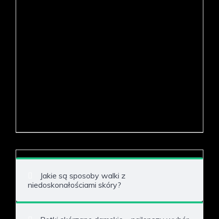
Jakie są sposoby walki z
niedoskonałościami skóry?