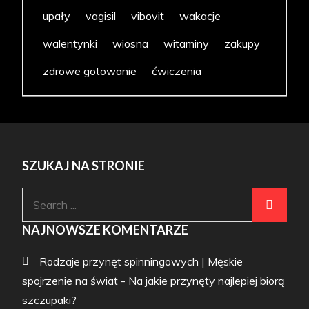
upały
vagisil
vibovit
wakacje
walentynki
wiosna
witaminy
zakupy
zdrowe gotowanie
ćwiczenia
SZUKAJ NA STRONIE
Search
for:
NAJNOWSZE KOMENTARZE
Rodzaje przynęt spinningowych | Męskie
spojrzenie na świat
-
Na jakie przynęty najlepiej biorą
szczupaki?