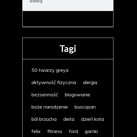
kawą
Tagi
50 twarzy greya
aktywność fizyczna
alergia
bezsenność
blogowanie
boże narodzenie
buscopan
ból brzucha
dieta
dzień kota
felix
fitness
ford
garnki