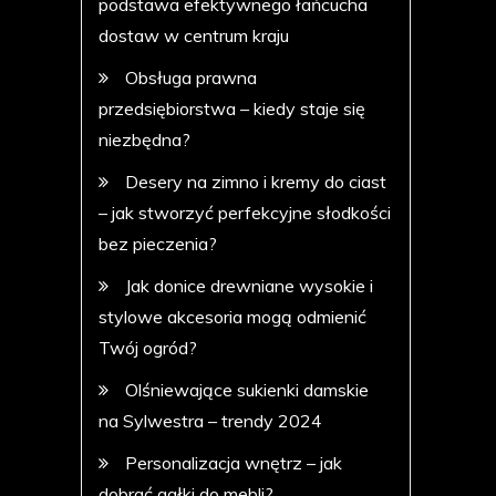
podstawa efektywnego łańcucha
dostaw w centrum kraju
Obsługa prawna
przedsiębiorstwa – kiedy staje się
niezbędna?
Desery na zimno i kremy do ciast
– jak stworzyć perfekcyjne słodkości
bez pieczenia?
Jak donice drewniane wysokie i
stylowe akcesoria mogą odmienić
Twój ogród?
Olśniewające sukienki damskie
na Sylwestra – trendy 2024
Personalizacja wnętrz – jak
dobrać gałki do mebli?