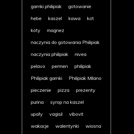
garnki philipiak
gotowanie
hebe
kaszel
kawa
kot
koty
magnez
naczynia do gotowania Philipiak
naczynia philipiak
nivea
pelavo
permen
philipiak
Philipiak garnki
Philipiak Milano
pieczenie
pizza
prezenty
purina
syrop na kaszel
upały
vagisil
vibovit
wakacje
walentynki
wiosna