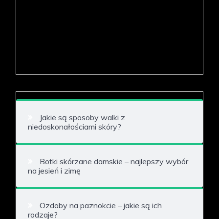
Jakie są sposoby walki z
niedoskonałościami skóry?
Botki skórzane damskie – najlepszy wybór
na jesień i zimę
Ozdoby na paznokcie – jakie są ich
rodzaje?