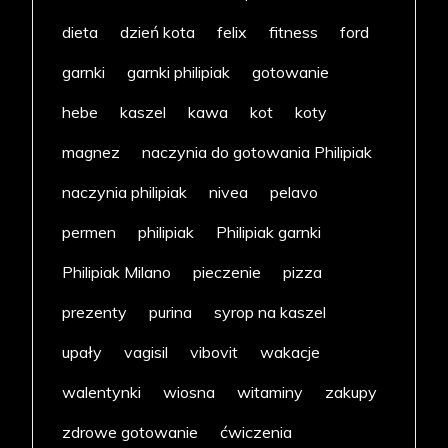
dieta
dzień kota
felix
fitness
ford
garnki
garnki philipiak
gotowanie
hebe
kaszel
kawa
kot
koty
magnez
naczynia do gotowania Philipiak
naczynia philipiak
nivea
pelavo
permen
philipiak
Philipiak garnki
Philipiak Milano
pieczenie
pizza
prezenty
purina
syrop na kaszel
upały
vagisil
vibovit
wakacje
walentynki
wiosna
witaminy
zakupy
zdrowe gotowanie
ćwiczenia