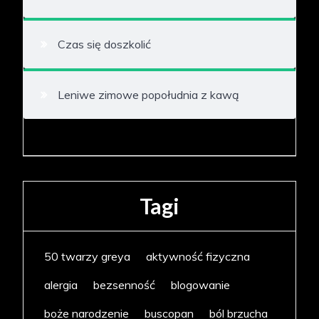
Czas się doszkolić
Leniwe zimowe popołudnia z kawą
Tagi
50 twarzy greya
aktywność fizyczna
alergia
bezsenność
blogowanie
boże narodzenie
buscopan
ból brzucha