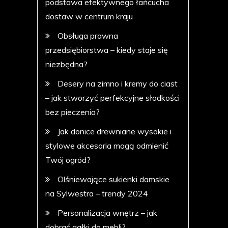
podstawa efektywnego łańcucha
dostaw w centrum kraju
Obsługa prawna
przedsiębiorstwa – kiedy staje się
niezbędna?
Desery na zimno i kremy do ciast
– jak stworzyć perfekcyjne słodkości
bez pieczenia?
Jak donice drewniane wysokie i
stylowe akcesoria mogą odmienić
Twój ogród?
Olśniewające sukienki damskie
na Sylwestra – trendy 2024
Personalizacja wnętrz – jak
dobrać gałki do mebli?