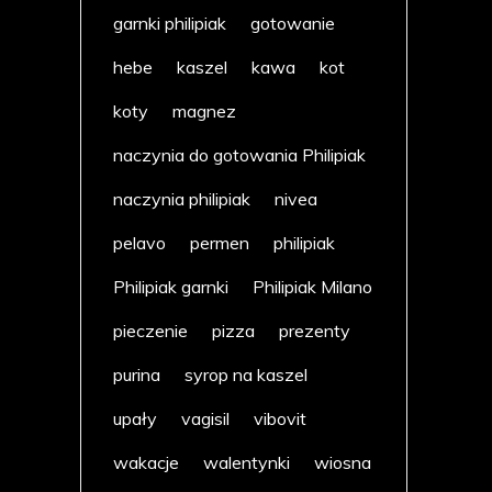
garnki philipiak
gotowanie
hebe
kaszel
kawa
kot
koty
magnez
naczynia do gotowania Philipiak
naczynia philipiak
nivea
pelavo
permen
philipiak
Philipiak garnki
Philipiak Milano
pieczenie
pizza
prezenty
purina
syrop na kaszel
upały
vagisil
vibovit
wakacje
walentynki
wiosna