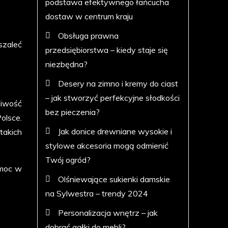
podstawa efektywnego łańcucha
dostaw w centrum kraju
Obsługa prawna
szaleć
przedsiębiorstwa – kiedy staje się
niezbędna?
Desery na zimno i kremy do ciast
– jak stworzyć perfekcyjne słodkości
liwość
bez pieczenia?
olsce.
Jak donice drewniane wysokie i
takich
stylowe akcesoria mogą odmienić
Twój ogród?
omoc w
Olśniewające sukienki damskie
na Sylwestra – trendy 2024
Personalizacja wnętrz – jak
dobrać gałki do mebli?