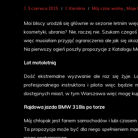
Mój czas wolny
Moje
3 czerwca 2015
Karolina
Moi bliscy urodzili się głównie w sezonie letnim wi
kosmetyki, ubrania? Nie, raczej nie. Szukam czego
więc musiałam przyjąć ograniczenia ale jak się oka
Na pierwszy ogień poszły propozycje z Katalogu Ma
Lot motolotnią
Dość ekstremalne wyzwanie ale raz się żyje. L
profesjonalnego instruktora i pilota więc będzie 
dostępnych miast, w tym Warszawa więc mogę ku
Rajdowa jazda BMW 318is po torze
Mój chłopak jest fanem samochodów i lubi czasem n
Ta propozycja może być dla niego spełnieniem m
niego spokojniejsza.