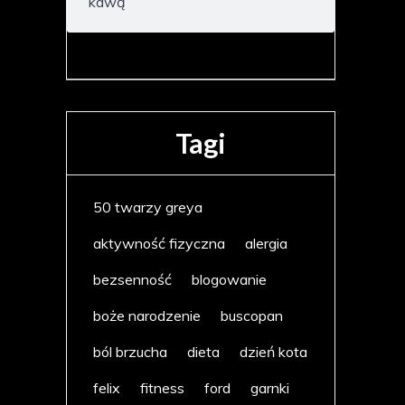
kawą
Tagi
50 twarzy greya
aktywność fizyczna
alergia
bezsenność
blogowanie
boże narodzenie
buscopan
ból brzucha
dieta
dzień kota
felix
fitness
ford
garnki