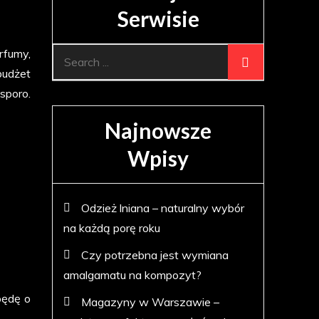
Serwisie
erfumy,
Search
budżet
for:
sporo.
Najnowsze
Wpisy
Odzież lniana – naturalny wybór
-
na każdą porę roku
Czy potrzebna jest wymiana
amalgamatu na kompozyt?
będę o
Magazyny w Warszawie –