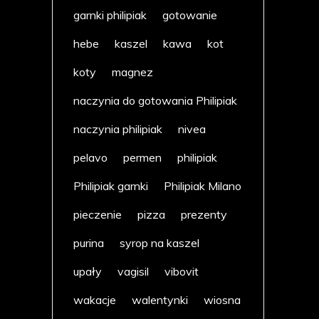
garnki philipiak
gotowanie
hebe
kaszel
kawa
kot
koty
magnez
naczynia do gotowania Philipiak
naczynia philipiak
nivea
pelavo
permen
philipiak
Philipiak garnki
Philipiak Milano
pieczenie
pizza
prezenty
purina
syrop na kaszel
upały
vagisil
vibovit
wakacje
walentynki
wiosna