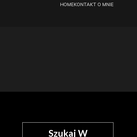
HOME
KONTAKT
O MNIE
życiu
Szukaj W