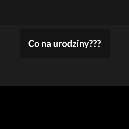
absolutne must have w 
e
Co na urodziny???