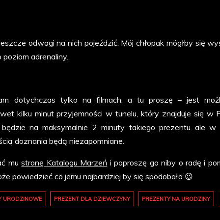
jeszcze odwagi na nich pojeździć. Mój chłopak mógłby się wy
 poziom adrenaliny.
am dotychczas tylko na filmach, a tu proszę – jest moż
wet kilku minut przyjemności w tunelu, który znajduje się w P
 będzie na maksymalnie 2 minuty takiego prezentu ale w 
cią doznania będą niezapomniane.
zać mu
stronę Katalogu Marzeń
i poproszę go niby o radę i p
może powiedzieć co jemu najbardziej by się spodobało 😉
Y URODZINOWE
PREZENT DLA DZIEWCZYNY
PREZENTY NA URODZINY