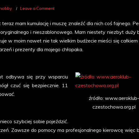
on
 hobby
Leave a Comment
Co
ęc teraz mam kumulację i muszę znaleźć dla nich coś fajnego. P
na
ś oryginalnego i nieszablonowego. Mam niestety niezbyt duży 
urodziny???
zuje w moim nawet nie tak wielkim budżecie mieści się całkiem 
rzeń i prezenty dla mojego chłopaka.
ot odbywa się przy wsparciu
mógł czuć się bezpiecznie. 11
pować.
źródło: www.aeroklub
czestochowa.org.pl
ieco szybciej sobie pojeździć.
arzeń. Zawsze do pomocy ma profesjonalnego kierowcę więc 