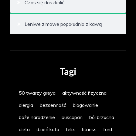
Czas się doszkolić
Leniwe zimowe popołudnia z kawą
Tagi
50 twarzy greya
aktywność fizyczna
alergia
bezsenność
blogowanie
boże narodzenie
buscopan
ból brzucha
dieta
dzień kota
felix
fitness
ford