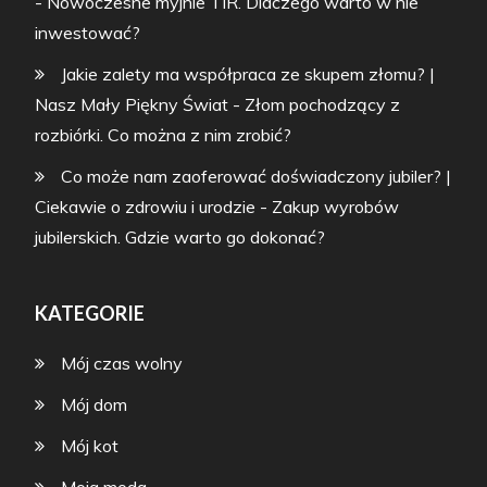
-
Nowoczesne myjnie TIR. Dlaczego warto w nie
inwestować?
Jakie zalety ma współpraca ze skupem złomu? |
Nasz Mały Piękny Świat
-
Złom pochodzący z
rozbiórki. Co można z nim zrobić?
Co może nam zaoferować doświadczony jubiler? |
Ciekawie o zdrowiu i urodzie
-
Zakup wyrobów
jubilerskich. Gdzie warto go dokonać?
KATEGORIE
Mój czas wolny
Mój dom
Mój kot