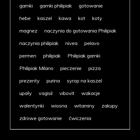
garnki
garnki philipiak
gotowanie
hebe
kaszel
kawa
kot
koty
magnez
naczynia do gotowania Philipiak
naczynia philipiak
nivea
pelavo
permen
philipiak
Philipiak garnki
Philipiak Milano
pieczenie
pizza
prezenty
purina
syrop na kaszel
upały
vagisil
vibovit
wakacje
walentynki
wiosna
witaminy
zakupy
zdrowe gotowanie
ćwiczenia