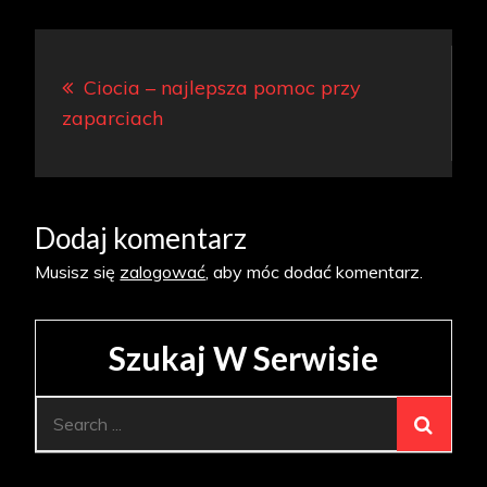
Nawigacja
Ciocia – najlepsza pomoc przy
wpisu
zaparciach
Dodaj komentarz
Musisz się
zalogować
, aby móc dodać komentarz.
Szukaj W Serwisie
Search
for: