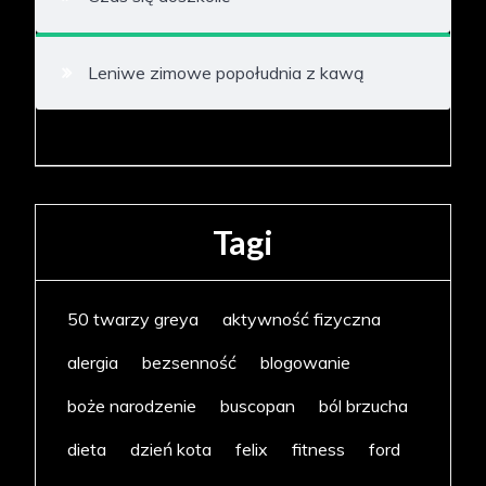
Leniwe zimowe popołudnia z kawą
Tagi
50 twarzy greya
aktywność fizyczna
alergia
bezsenność
blogowanie
boże narodzenie
buscopan
ból brzucha
dieta
dzień kota
felix
fitness
ford