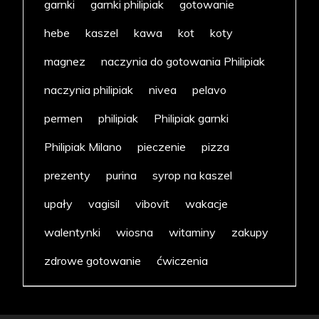
garnki
garnki philipiak
gotowanie
hebe
kaszel
kawa
kot
koty
magnez
naczynia do gotowania Philipiak
naczynia philipiak
nivea
pelavo
permen
philipiak
Philipiak garnki
Philipiak Milano
pieczenie
pizza
prezenty
purina
syrop na kaszel
upały
vagisil
vibovit
wakacje
walentynki
wiosna
witaminy
zakupy
zdrowe gotowanie
ćwiczenia