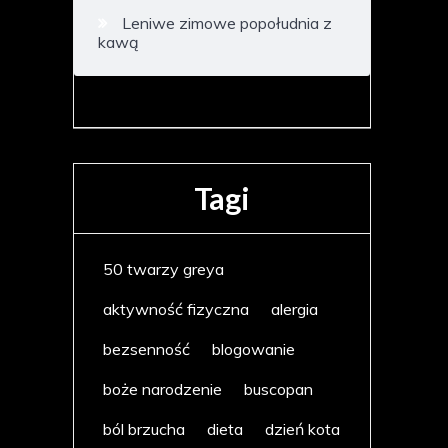
Leniwe zimowe popołudnia z
kawą
Tagi
50 twarzy greya
aktywność fizyczna
alergia
bezsenność
blogowanie
boże narodzenie
buscopan
ból brzucha
dieta
dzień kota