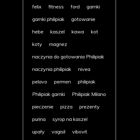
felix
fitness
ford
garnki
garnki philipiak
gotowanie
hebe
kaszel
kawa
kot
koty
magnez
naczynia do gotowania Philipiak
naczynia philipiak
nivea
pelavo
permen
philipiak
Philipiak garnki
Philipiak Milano
pieczenie
pizza
prezenty
purina
syrop na kaszel
upały
vagisil
vibovit