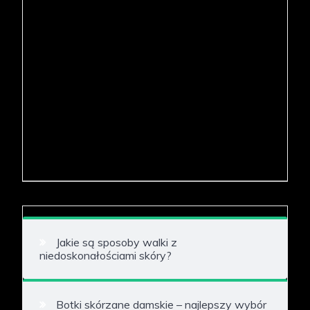
Jakie są sposoby walki z
niedoskonałościami skóry?
Botki skórzane damskie – najlepszy wybór