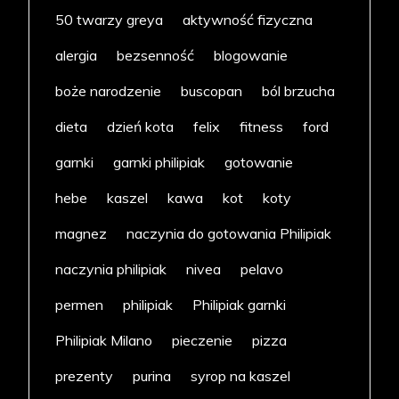
50 twarzy greya
aktywność fizyczna
alergia
bezsenność
blogowanie
boże narodzenie
buscopan
ból brzucha
dieta
dzień kota
felix
fitness
ford
garnki
garnki philipiak
gotowanie
hebe
kaszel
kawa
kot
koty
magnez
naczynia do gotowania Philipiak
naczynia philipiak
nivea
pelavo
permen
philipiak
Philipiak garnki
Philipiak Milano
pieczenie
pizza
prezenty
purina
syrop na kaszel