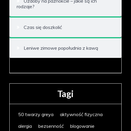
Ozdoby na paznokcie – jakie są ich
rodzaje?
Czas się doszkolić
Leniwe zimowe popołudnia z kawą
Tagi
50 twarzy greya
aktywność fizyczna
alergia
bezsenność
blogowanie