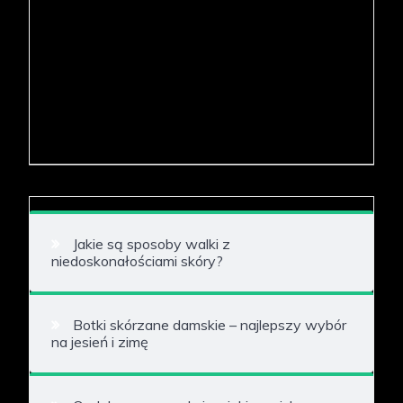
Jakie są sposoby walki z
niedoskonałościami skóry?
Botki skórzane damskie – najlepszy wybór
na jesień i zimę