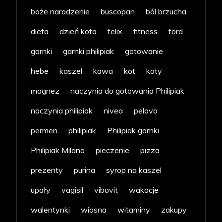
boże narodzenie
buscopan
ból brzucha
dieta
dzień kota
felix
fitness
ford
garnki
garnki philipiak
gotowanie
hebe
kaszel
kawa
kot
koty
magnez
naczynia do gotowania Philipiak
naczynia philipiak
nivea
pelavo
permen
philipiak
Philipiak garnki
Philipiak Milano
pieczenie
pizza
prezenty
purina
syrop na kaszel
upały
vagisil
vibovit
wakacje
walentynki
wiosna
witaminy
zakupy