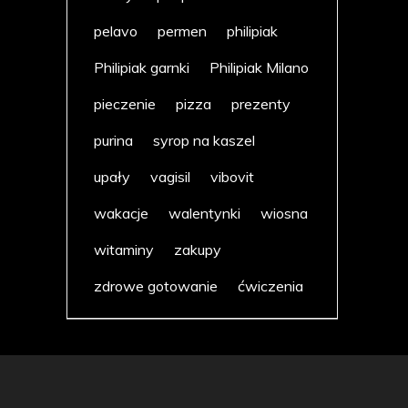
pelavo
permen
philipiak
Philipiak garnki
Philipiak Milano
pieczenie
pizza
prezenty
purina
syrop na kaszel
upały
vagisil
vibovit
wakacje
walentynki
wiosna
witaminy
zakupy
zdrowe gotowanie
ćwiczenia