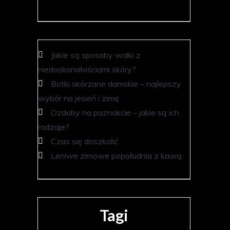
Jakie są sposoby walki z
niedoskonałościami skóry?
Botki skórzane damskie – najlepszy
wybór na jesień i zimę
Ozdoby na paznokcie – jakie są ich
rodzaje?
Czas się doszkolić
Leniwe zimowe popołudnia z kawą
Tagi