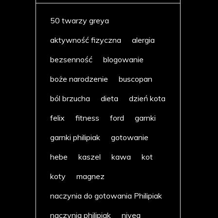
50 twarzy greya
aktywność fizyczna
alergia
bezsenność
blogowanie
boże narodzenie
buscopan
ból brzucha
dieta
dzień kota
felix
fitness
ford
garnki
garnki philipiak
gotowanie
hebe
kaszel
kawa
kot
koty
magnez
naczynia do gotowania Philipiak
naczynia philipiak
nivea