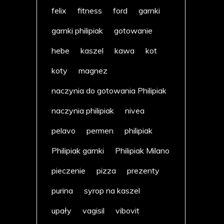
felix
fitness
ford
garnki
garnki philipiak
gotowanie
hebe
kaszel
kawa
kot
koty
magnez
naczynia do gotowania Philipiak
naczynia philipiak
nivea
pelavo
permen
philipiak
Philipiak garnki
Philipiak Milano
pieczenie
pizza
prezenty
purina
syrop na kaszel
upały
vagisil
vibovit