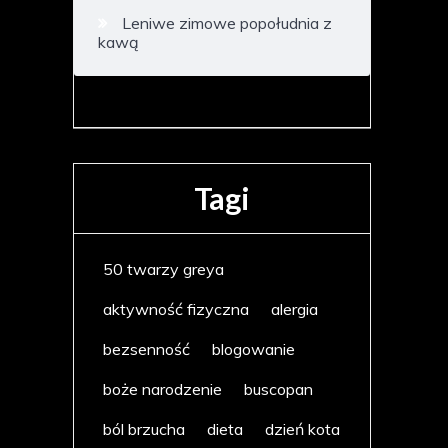
Leniwe zimowe popołudnia z
kawą
Tagi
50 twarzy greya
aktywność fizyczna
alergia
bezsenność
blogowanie
boże narodzenie
buscopan
ból brzucha
dieta
dzień kota