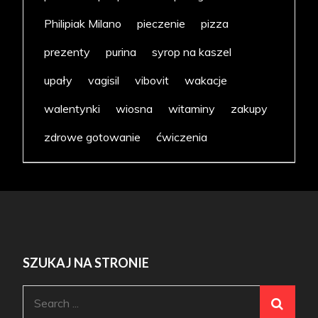
Philipiak Milano
pieczenie
pizza
prezenty
purina
syrop na kaszel
upały
vagisil
vibovit
wakacje
walentynki
wiosna
witaminy
zakupy
zdrowe gotowanie
ćwiczenia
SZUKAJ NA STRONIE
Search
for: