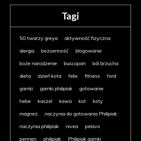
Tagi
50 twarzy greya
aktywność fizyczna
alergia
bezsenność
blogowanie
boże narodzenie
buscopan
ból brzucha
dieta
dzień kota
felix
fitness
ford
garnki
garnki philipiak
gotowanie
hebe
kaszel
kawa
kot
koty
magnez
naczynia do gotowania Philipiak
naczynia philipiak
nivea
pelavo
permen
philipiak
Philipiak garnki