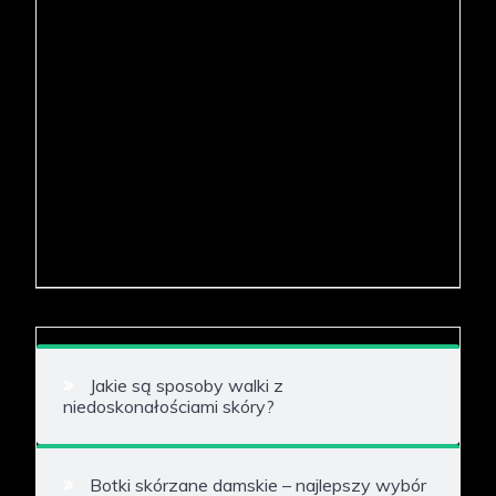
Jakie są sposoby walki z
niedoskonałościami skóry?
Botki skórzane damskie – najlepszy wybór