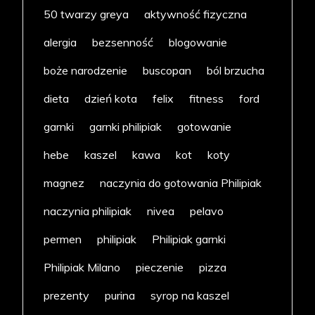
50 twarzy greya
aktywność fizyczna
alergia
bezsenność
blogowanie
boże narodzenie
buscopan
ból brzucha
dieta
dzień kota
felix
fitness
ford
garnki
garnki philipiak
gotowanie
hebe
kaszel
kawa
kot
koty
magnez
naczynia do gotowania Philipiak
naczynia philipiak
nivea
pelavo
permen
philipiak
Philipiak garnki
Philipiak Milano
pieczenie
pizza
prezenty
purina
syrop na kaszel