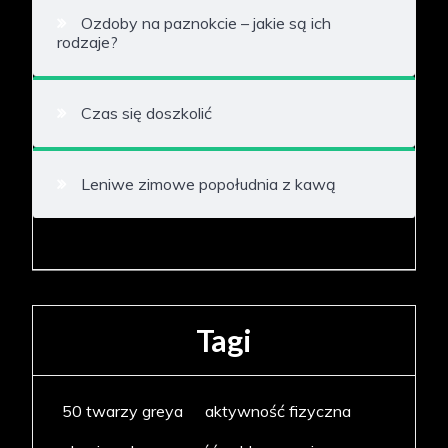
Ozdoby na paznokcie – jakie są ich
rodzaje?
Czas się doszkolić
Leniwe zimowe popołudnia z kawą
Tagi
50 twarzy greya
aktywność fizyczna