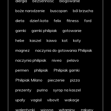
alergia
bezsenność
blogowanie
boże narodzenie
buscopan
ból brzucha
dieta
dzień kota
felix
fitness
ford
garnki
garnki philipiak
gotowanie
hebe
kaszel
kawa
kot
koty
magnez
naczynia do gotowania Philipiak
naczynia philipiak
nivea
pelavo
permen
philipiak
Philipiak garnki
Philipiak Milano
pieczenie
pizza
prezenty
purina
syrop na kaszel
upały
vagisil
vibovit
wakacje
walentynki
wiosna
witaminy
zakupy