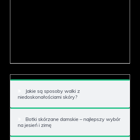
Jakie są sposoby walki z
niedoskonałościami skóry?
Botki skórzane damskie – najlepszy wybór
na jesień i zimę