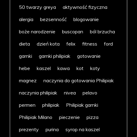
50 twarzy greya
aktywność fizyczna
alergia
bezsenność
blogowanie
boże narodzenie
buscopan
ból brzucha
dieta
dzień kota
felix
fitness
ford
garnki
garnki philipiak
gotowanie
hebe
kaszel
kawa
kot
koty
magnez
naczynia do gotowania Philipiak
naczynia philipiak
nivea
pelavo
permen
philipiak
Philipiak garnki
Philipiak Milano
pieczenie
pizza
prezenty
purina
syrop na kaszel