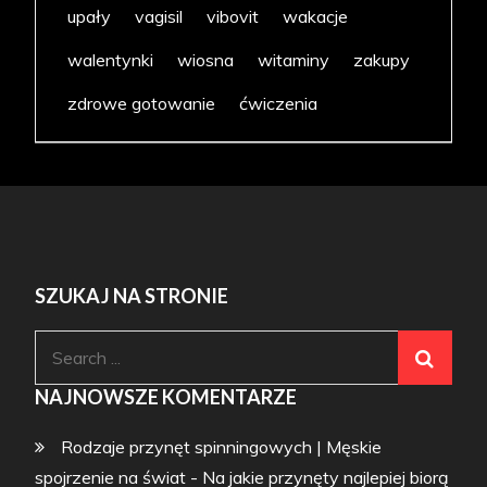
upały
vagisil
vibovit
wakacje
walentynki
wiosna
witaminy
zakupy
zdrowe gotowanie
ćwiczenia
SZUKAJ NA STRONIE
Search
for:
NAJNOWSZE KOMENTARZE
Rodzaje przynęt spinningowych | Męskie
spojrzenie na świat
-
Na jakie przynęty najlepiej biorą