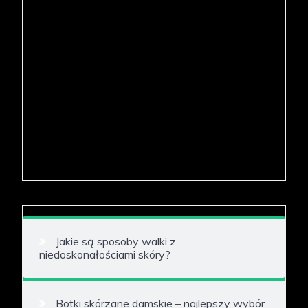
Jakie są sposoby walki z
niedoskonałościami skóry?
Botki skórzane damskie – najlepszy wybór