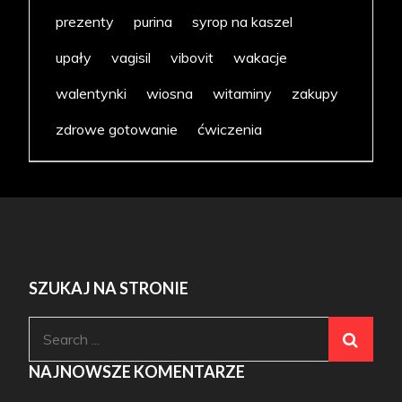
prezenty
purina
syrop na kaszel
upały
vagisil
vibovit
wakacje
walentynki
wiosna
witaminy
zakupy
zdrowe gotowanie
ćwiczenia
SZUKAJ NA STRONIE
Search
for:
NAJNOWSZE KOMENTARZE