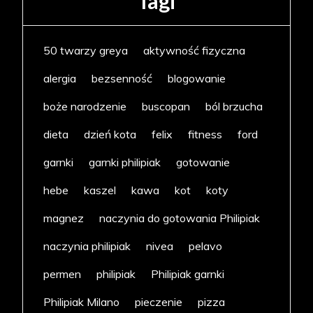
Tagi
50 twarzy greya
aktywność fizyczna
alergia
bezsenność
blogowanie
boże narodzenie
buscopan
ból brzucha
dieta
dzień kota
felix
fitness
ford
garnki
garnki philipiak
gotowanie
hebe
kaszel
kawa
kot
koty
magnez
naczynia do gotowania Philipiak
naczynia philipiak
nivea
pelavo
permen
philipiak
Philipiak garnki
Philipiak Milano
pieczenie
pizza