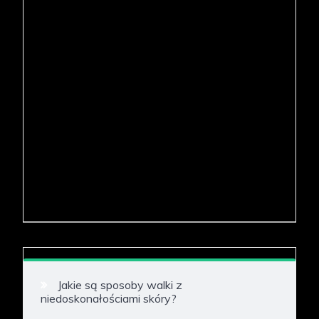
Jakie są sposoby walki z
niedoskonałościami skóry?