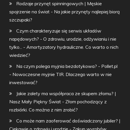
Rodzaje przynęt spinningowych | Męskie
spojrzenie na świat
-
Na jakie przynęty najlepiej biorą
szczupaki?
Czym charakteryzuje się serwis układów
napędowych? - O zdrowiu, urodzie, odżywianiu i nie
tylko...
-
Amortyzatory hydrauliczne. Co warto o nich
wiedzieć?
Na czym polega myjnia bezdotykowa? - Pollet.pl
-
Nowoczesne myjnie TIR. Dlaczego warto w nie
inwestować?
Jakie zalety ma współpraca ze skupem złomu? |
Nasz Mały Piękny Świat
-
Złom pochodzący z
rozbiórki. Co można z nim zrobić?
Co może nam zaoferować doświadczony jubiler? |
Ciekawie o zdrowiu i urodzie
-
Zakup wyrobów