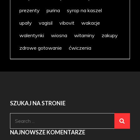
prezenty
purina
syrop na kaszel
upały
vagisil
vibovit
wakacje
walentynki
wiosna
witaminy
zakupy
zdrowe gotowanie
ćwiczenia
SZUKAJ NA STRONIE
Search
for:
NAJNOWSZE KOMENTARZE