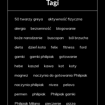
Tagi
50 twarzy greya
aktywność fizyczna
alergia
bezsenność
blogowanie
boże narodzenie
buscopan
ból brzucha
dieta
dzień kota
felix
fitness
ford
garnki
garnki philipiak
gotowanie
hebe
kaszel
kawa
kot
koty
magnez
naczynia do gotowania Philipiak
naczynia philipiak
nivea
pelavo
permen
philipiak
Philipiak garnki
Philipiak Milano
pieczenie
pizza