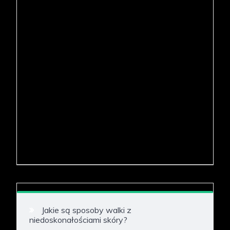
Jakie są sposoby walki z
niedoskonałościami skóry?