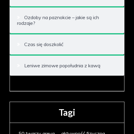
Ozdoby na paznokcie – jakie są ich
rodzaje?
Czas się doszkolić
Leniwe zimowe popołudnia z kawą
Tagi
50 twarzy greya
aktywność fizyczna