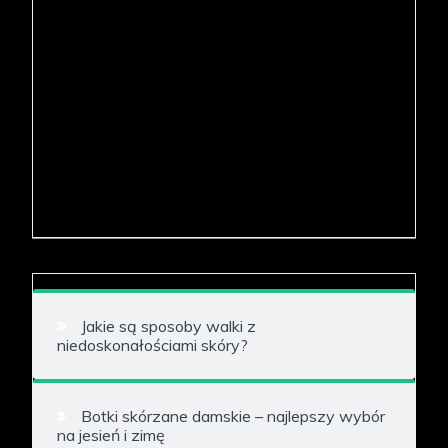
Jakie są sposoby walki z
niedoskonałościami skóry?
Botki skórzane damskie – najlepszy wybór
na jesień i zimę