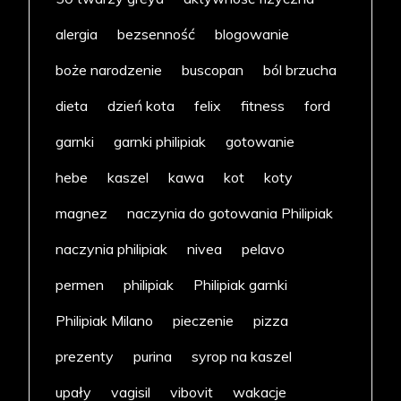
alergia
bezsenność
blogowanie
boże narodzenie
buscopan
ból brzucha
dieta
dzień kota
felix
fitness
ford
garnki
garnki philipiak
gotowanie
hebe
kaszel
kawa
kot
koty
magnez
naczynia do gotowania Philipiak
naczynia philipiak
nivea
pelavo
permen
philipiak
Philipiak garnki
Philipiak Milano
pieczenie
pizza
prezenty
purina
syrop na kaszel
upały
vagisil
vibovit
wakacje