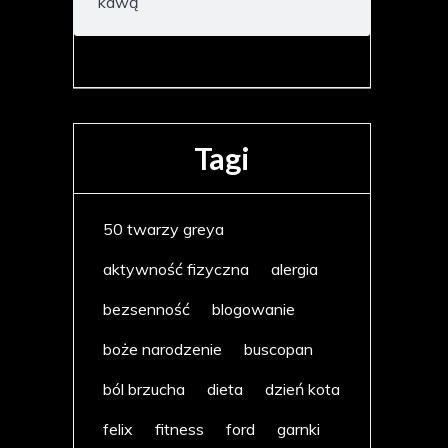
kawą
Tagi
50 twarzy greya
aktywność fizyczna
alergia
bezsenność
blogowanie
boże narodzenie
buscopan
ból brzucha
dieta
dzień kota
felix
fitness
ford
garnki