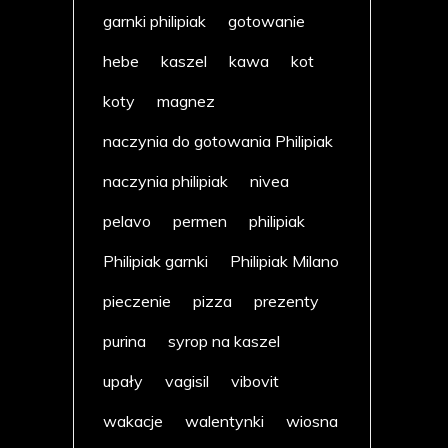
garnki philipiak
gotowanie
hebe
kaszel
kawa
kot
koty
magnez
naczynia do gotowania Philipiak
naczynia philipiak
nivea
pelavo
permen
philipiak
Philipiak garnki
Philipiak Milano
pieczenie
pizza
prezenty
purina
syrop na kaszel
upały
vagisil
vibovit
wakacje
walentynki
wiosna