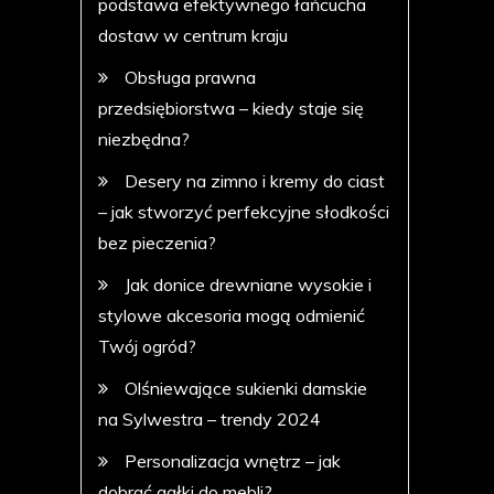
podstawa efektywnego łańcucha
dostaw w centrum kraju
Obsługa prawna
przedsiębiorstwa – kiedy staje się
niezbędna?
Desery na zimno i kremy do ciast
– jak stworzyć perfekcyjne słodkości
bez pieczenia?
Jak donice drewniane wysokie i
stylowe akcesoria mogą odmienić
Twój ogród?
Olśniewające sukienki damskie
na Sylwestra – trendy 2024
Personalizacja wnętrz – jak
dobrać gałki do mebli?