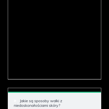
Jakie są sposoby walki z
niedoskonałościami skóry?