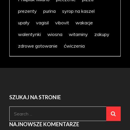
prezenty
purina
syrop na kaszel
upały
vagisil
vibovit
wakacje
walentynki
wiosna
witaminy
zakupy
zdrowe gotowanie
ćwiczenia
SZUKAJ NA STRONIE
Search
for:
NAJNOWSZE KOMENTARZE