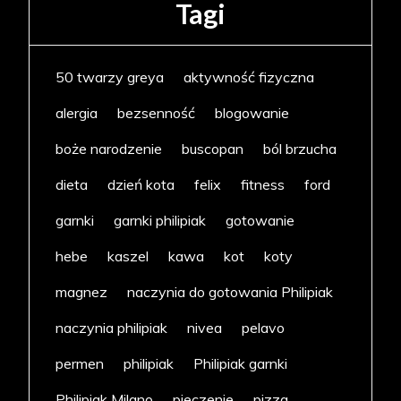
Tagi
50 twarzy greya
aktywność fizyczna
alergia
bezsenność
blogowanie
boże narodzenie
buscopan
ból brzucha
dieta
dzień kota
felix
fitness
ford
garnki
garnki philipiak
gotowanie
hebe
kaszel
kawa
kot
koty
magnez
naczynia do gotowania Philipiak
naczynia philipiak
nivea
pelavo
permen
philipiak
Philipiak garnki
Philipiak Milano
pieczenie
pizza