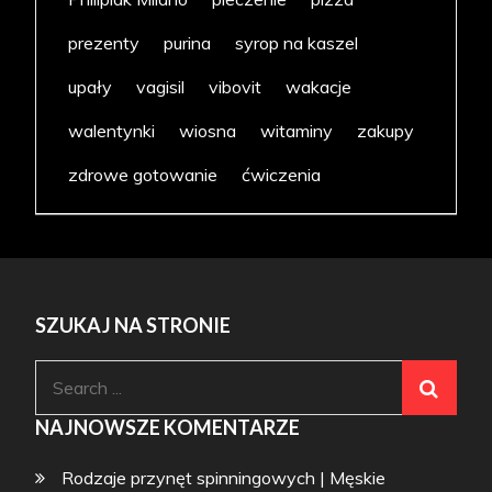
prezenty
purina
syrop na kaszel
upały
vagisil
vibovit
wakacje
walentynki
wiosna
witaminy
zakupy
zdrowe gotowanie
ćwiczenia
SZUKAJ NA STRONIE
Search
for:
NAJNOWSZE KOMENTARZE
Rodzaje przynęt spinningowych | Męskie