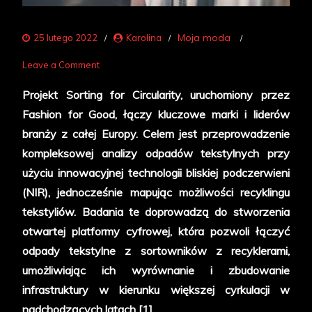
Moja moda
25 lutego 2022
Karolina
on
Leave a Comment
Wtórpol
Projekt Sorting for Circularity, uruchomiony przez
jako
Fashion for Good, łączy kluczowe marki i liderów
jedyna
branży z całej Europy. Celem jest przeprowadzenie
polska
kompleksowej analizy odpadów tekstylnych przy
firma
użyciu innowacyjnej technologii bliskiej podczerwieni
partnerem
(NIR), jednocześnie mapując możliwości recyklingu
Sorting
tekstyliów. Badania te doprowadzą do stworzenia
for
otwartej platformy cyfrowej, która pozwoli łączyć
Circularity
odpady tekstylne z sortowników z recyklerami,
umożliwiając ich wyrównanie i zbudowanie
infrastruktury w kierunku większej cyrkulacji w
nadchodzących latach [1].