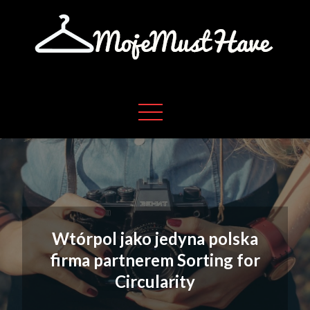
Skip
to
content
Moje absolutne must have w życiu
Moje must have
Wtórpol jako jedyna polska
firma partnerem Sorting for
Circularity