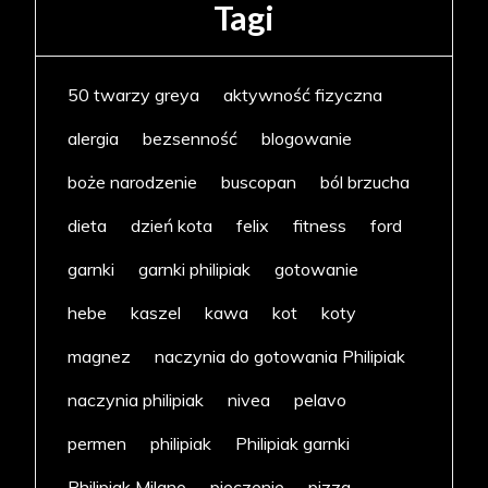
Tagi
50 twarzy greya
aktywność fizyczna
alergia
bezsenność
blogowanie
boże narodzenie
buscopan
ból brzucha
dieta
dzień kota
felix
fitness
ford
garnki
garnki philipiak
gotowanie
hebe
kaszel
kawa
kot
koty
magnez
naczynia do gotowania Philipiak
naczynia philipiak
nivea
pelavo
permen
philipiak
Philipiak garnki
Philipiak Milano
pieczenie
pizza