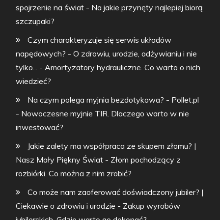
spojrzenie na świat
-
Na jakie przynęty najlepiej biorą
szczupaki?
Czym charakteryzuje się serwis układów
napędowych? - O zdrowiu, urodzie, odżywianiu i nie
tylko...
-
Amortyzatory hydrauliczne. Co warto o nich
wiedzieć?
Na czym polega myjnia bezdotykowa? - Pollet.pl
-
Nowoczesne myjnie TIR. Dlaczego warto w nie
inwestować?
Jakie zalety ma współpraca ze skupem złomu? |
Nasz Mały Piękny Świat
-
Złom pochodzący z
rozbiórki. Co można z nim zrobić?
Co może nam zaoferować doświadczony jubiler? |
Ciekawie o zdrowiu i urodzie
-
Zakup wyrobów
jubilerskich. Gdzie warto go dokonać?