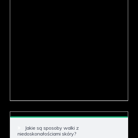
Jakie są sposoby walki z
niedoskonałościami skóry?