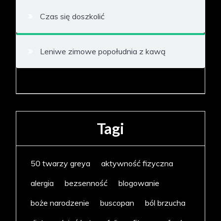
Czas się doszkolić
Leniwe zimowe popołudnia z kawą
Tagi
50 twarzy greya
aktywność fizyczna
alergia
bezsenność
blogowanie
boże narodzenie
buscopan
ból brzucha