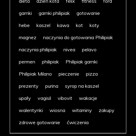
dieta
dzień kota
felix
fitness
ford
garnki
garnki philipiak
gotowanie
hebe
kaszel
kawa
kot
koty
magnez
naczynia do gotowania Philipiak
naczynia philipiak
nivea
pelavo
permen
philipiak
Philipiak garnki
Philipiak Milano
pieczenie
pizza
prezenty
purina
syrop na kaszel
upały
vagisil
vibovit
wakacje
walentynki
wiosna
witaminy
zakupy
zdrowe gotowanie
ćwiczenia