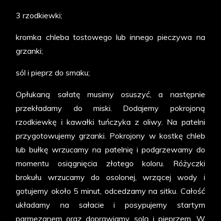
3 rzodkiewki;
kromka chleba tostowego lub innego pieczywa na
grzanki;
sól i pieprz do smaku;
Opłukaną sałatę musimy osuszyć, a następnie
przekładamy do miski. Dodajemy pokrojoną
rzodkiewkę i kawałki tuńczyka z oliwy. Na patelni
przygotowujemy grzanki. Pokrojony w kostkę chleb
lub bułkę wrzucamy na patelnię i podgrzewamy do
momentu osiągnięcia złotego koloru. Różyczki
brokułu wrzucamy do osolonej, wrzącej wody i
gotujemy około 5 minut, odcedzamy na sitku. Całość
układamy na sałacie i posypujemy startym
parmezanem oraz doprawiamy solą i pieprzem. W