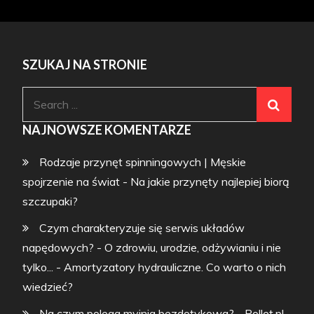
SZUKAJ NA STRONIE
Search
for:
NAJNOWSZE KOMENTARZE
Rodzaje przynęt spinningowych | Męskie
spojrzenie na świat
-
Na jakie przynęty najlepiej biorą
szczupaki?
Czym charakteryzuje się serwis układów
napędowych? - O zdrowiu, urodzie, odżywianiu i nie
tylko...
-
Amortyzatory hydrauliczne. Co warto o nich
wiedzieć?
Na czym polega myjnia bezdotykowa? - Pollet.pl