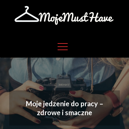
Skip
to
content
Moje absolutne must have w życiu
Moje must have
Moje jedzenie do pracy –
zdrowe i smaczne