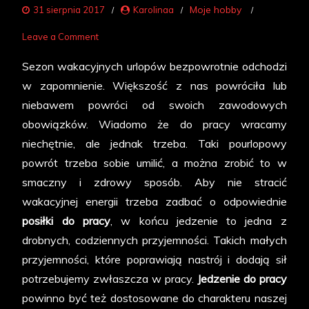
Moje hobby
31 sierpnia 2017
Karolinaa
on
Leave a Comment
Moje
Sezon wakacyjnych urlopów bezpowrotnie odchodzi
jedzenie
w zapomnienie. Większość z nas powróciła lub
do
niebawem powróci od swoich zawodowych
pracy
obowiązków. Wiadomo że do pracy wracamy
–
niechętnie, ale jednak trzeba. Taki pourlopowy
zdrowe
powrót trzeba sobie umilić, a można zrobić to w
i
smaczny i zdrowy sposób. Aby nie stracić
smaczne
wakacyjnej energii trzeba zadbać o odpowiednie
posiłki do pracy
, w końcu jedzenie to jedna z
drobnych, codziennych przyjemności. Takich małych
przyjemności, które poprawiają nastrój i dodają sił
potrzebujemy zwłaszcza w pracy.
Jedzenie do pracy
powinno być też dostosowane do charakteru naszej