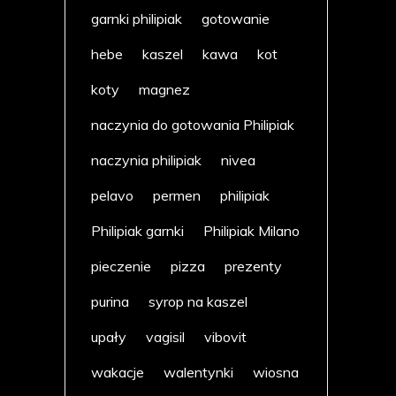
garnki philipiak
gotowanie
hebe
kaszel
kawa
kot
koty
magnez
naczynia do gotowania Philipiak
naczynia philipiak
nivea
pelavo
permen
philipiak
Philipiak garnki
Philipiak Milano
pieczenie
pizza
prezenty
purina
syrop na kaszel
upały
vagisil
vibovit
wakacje
walentynki
wiosna