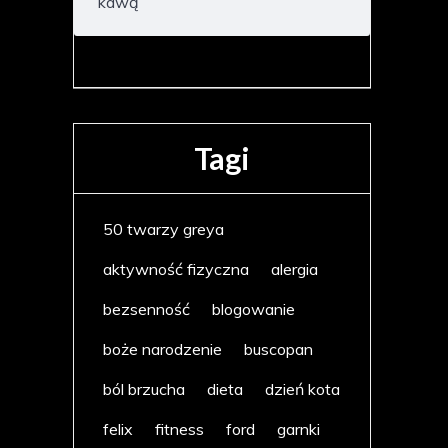
kawą
Tagi
50 twarzy greya
aktywność fizyczna
alergia
bezsenność
blogowanie
boże narodzenie
buscopan
ból brzucha
dieta
dzień kota
felix
fitness
ford
garnki