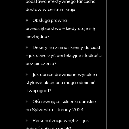
podstawa efektywnego łańcucha
dostaw w centrum kraju
Obsługa prawna
przedsiębiorstwa – kiedy staje się
niezbędna?
Desery na zimno i kremy do ciast
– jak stworzyć perfekcyjne słodkości
bez pieczenia?
Jak donice drewniane wysokie i
stylowe akcesoria mogą odmienić
Twój ogród?
Olśniewające sukienki damskie
na Sylwestra – trendy 2024
Personalizacja wnętrz – jak
dobrać gałki do mebli?