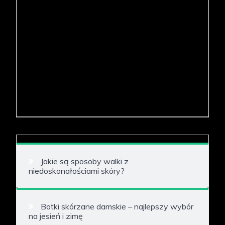
Jakie są sposoby walki z
niedoskonałościami skóry?
Botki skórzane damskie – najlepszy wybór
na jesień i zimę