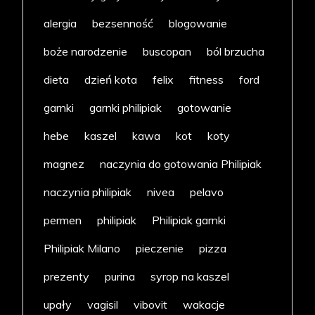
alergia
bezsenność
blogowanie
boże narodzenie
buscopan
ból brzucha
dieta
dzień kota
felix
fitness
ford
garnki
garnki philipiak
gotowanie
hebe
kaszel
kawa
kot
koty
magnez
naczynia do gotowania Philipiak
naczynia philipiak
nivea
pelavo
permen
philipiak
Philipiak garnki
Philipiak Milano
pieczenie
pizza
prezenty
purina
syrop na kaszel
upały
vagisil
vibovit
wakacje