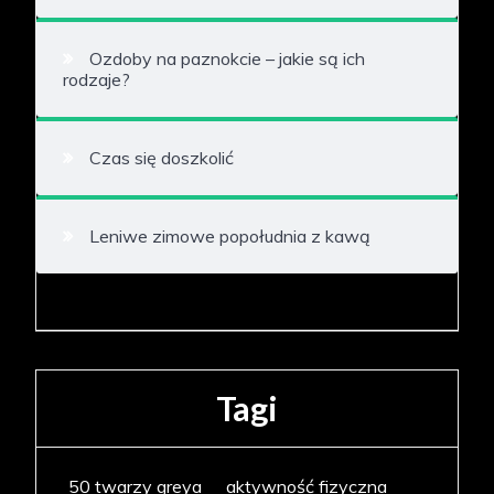
Ozdoby na paznokcie – jakie są ich
rodzaje?
Czas się doszkolić
Leniwe zimowe popołudnia z kawą
Tagi
50 twarzy greya
aktywność fizyczna